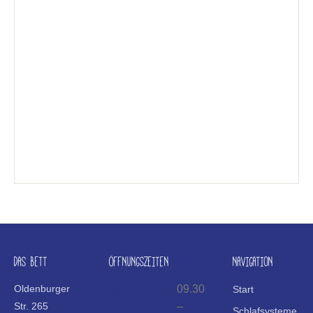
DAS BETT
ÖFFNUNGSZEITEN
NAVIGATION
Oldenburger
Mo – Fr
09.30
Start
Str. 265
–
Schlafsysteme