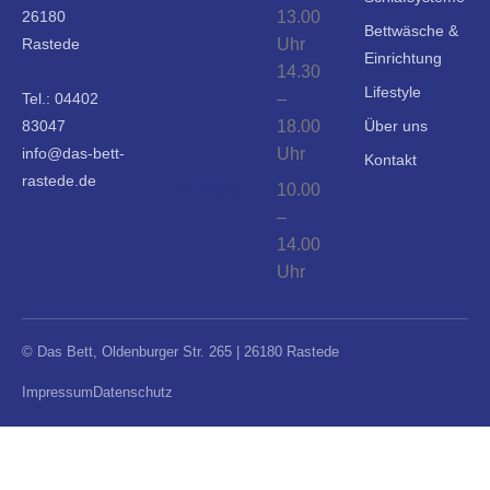
26180
13.00
Bettwäsche &
Rastede
Uhr
Einrichtung
14.30
Lifestyle
Tel.:
04402
–
83047
18.00
Über uns
info@das-bett-
Uhr
Kontakt
rastede.de
Samstag
10.00
–
14.00
Uhr
© Das Bett, Oldenburger Str. 265 | 26180 Rastede
Impressum
Datenschutz