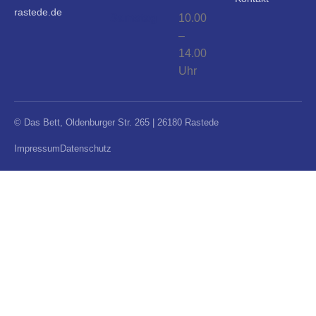
rastede.de
Samstag
10.00
–
14.00
Uhr
© Das Bett, Oldenburger Str. 265 | 26180 Rastede
Impressum
Datenschutz