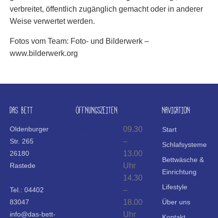
verbreitet, öffentlich zugänglich gemacht oder in anderer
Weise verwertet werden.
Fotos vom Team: Foto- und Bilderwerk –
www.bilderwerk.org
DAS BETT
ÖFFNUNGSZEITEN
NAVIGATION
Oldenburger
Mo – Fr
09.30
Start
Str. 265
–
Schlafsysteme
26180
13.00
Bettwäsche &
Rastede
Uhr
Einrichtung
14.30
Lifestyle
Tel.:
04402
–
83047
18.00
Über uns
info@das-bett-
Uhr
Kontakt