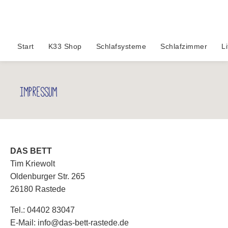
Start
K33 Shop
Schlafsysteme
Schlafzimmer
Li
Impressum
DAS BETT
Tim Kriewolt
Oldenburger Str. 265
26180 Rastede
Tel.:
04402 83047
E-Mail:
info@das-bett-rastede.de