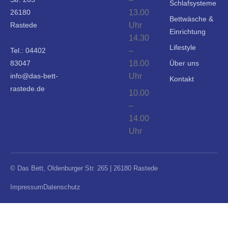
Schlafsysteme
26180
13.00
Bettwäsche &
Rastede
Uhr
Einrichtung
14.30
Lifestyle
Tel.:
04402
–
83047
18.00
Über uns
info@das-bett-
Uhr
Kontakt
rastede.de
Samstag
10.00
–
14.00
Uhr
© Das Bett, Oldenburger Str. 265 | 26180 Rastede
Impressum
Datenschutz